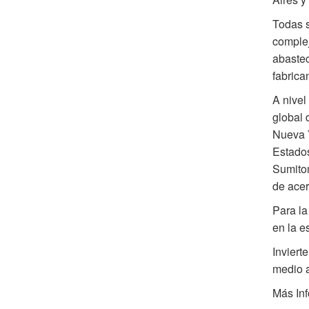
Todas s
complej
abastec
fabrica
A nivel
global 
Nueva Y
Estados
Sumito
de acer
Para la
en la e
Inviert
medio a
Más Inf