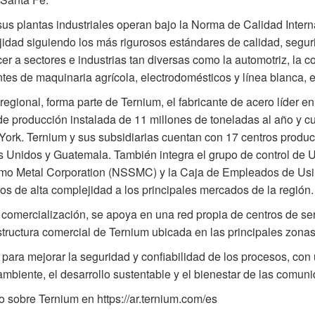
us plantas industriales operan bajo la Norma de Calidad Intern
idad siguiendo los más rigurosos estándares de calidad, segur
er a sectores e industrias tan diversas como la automotriz, la c
ntes de maquinaria agrícola, electrodomésticos y línea blanca, e
 regional, forma parte de Ternium, el fabricante de acero líde
de producción instalada de 11 millones de toneladas al año y c
ork. Ternium y sus subsidiarias cuentan con 17 centros product
 Unidos y Guatemala. También integra el grupo de control de
mo Metal Corporation (NSSMC) y la Caja de Empleados de Usim
os de alta complejidad a los principales mercados de la región.
 comercialización, se apoya en una red propia de centros de serv
structura comercial de Ternium ubicada en las principales zona
e para mejorar la seguridad y confiabilidad de los procesos, co
mbiente, el desarrollo sustentable y el bienestar de las comu
o sobre Ternium en
https://ar.ternium.com/es