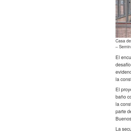
Casa de
– Semin
El encu
desafío
evidenc
la cons
El proy
baño co
la cons
parte d
Buenos 
La secu