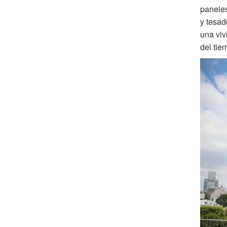
paneles
y tesad
una viv
del tie