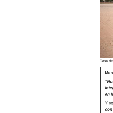
Casa de
Man
“Nos
inte
en l
Y ag
con 