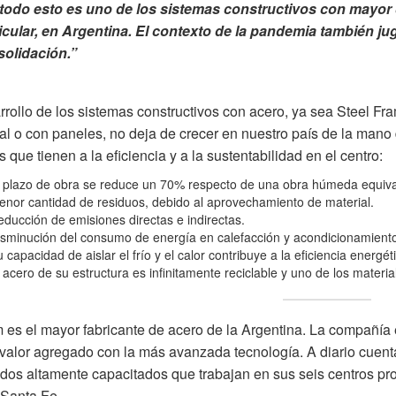
todo esto es uno de los sistemas constructivos con mayor 
icular, en Argentina. El contexto de la pandemia también ju
solidación.”
rrollo de los sistemas constructivos con acero, ya sea Steel Fr
ial o con paneles, no deja de crecer en nuestro país de la mano
s que tienen a la eficiencia y a la sustentabilidad en el centro:
 plazo de obra se reduce un 70% respecto de una obra húmeda equiva
nor cantidad de residuos, debido al aprovechamiento de material.
ducción de emisiones directas e indirectas.
sminución del consumo de energía en calefacción y acondicionamient
 capacidad de aislar el frío y el calor contribuye a la eficiencia energé
 acero de su estructura es infinitamente reciclable y uno de los mater
m
es el mayor fabricante de acero de la Argentina. La compañía
 valor agregado con la más avanzada tecnología. A diario cuen
os altamente capacitados que trabajan en sus seis centros pro
 Santa Fe.