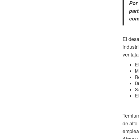
Por 
part
con
El desa
industr
ventaja
El
Me
Re
Di
Su
El
Terniu
de alto
emplead
Aires y