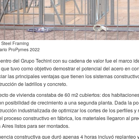
 Steel Framing
ario ProPymes 2022
entro del Grupo Techint con su cadena de valor fue el marco id
 que tuvo como objetivo demostrar el potencial del acero en con
iar las principales ventajas que tienen los sistemas constructiv
trucción de ladrillos y concreto.
ecto de vivienda constaba de 60 m2 cubiertos: dos habitacione
n posibilidad de crecimiento a una segunda planta. Dada la po
trucción industrializada de optimizar los cortes de los perfiles y 
el proceso constructivo en fábrica, los materiales llegaron al pr
Aires listos para ser montados.
encia constructiva que duró apenas 4 horas incluyó replanteo 