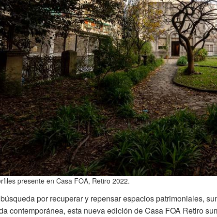
files presente en Casa FOA, Retiro 2022.
búsqueda por recuperar y repensar espacios patrimoniales, suma
ida contemporánea, esta nueva edición de Casa FOA Retiro suma