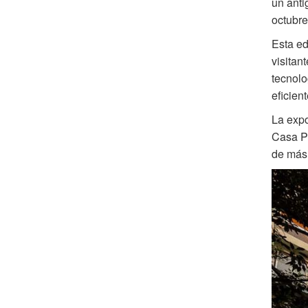
un anti
octubre
Esta e
visitan
tecnolo
eficien
La expo
Casa Pa
de más 