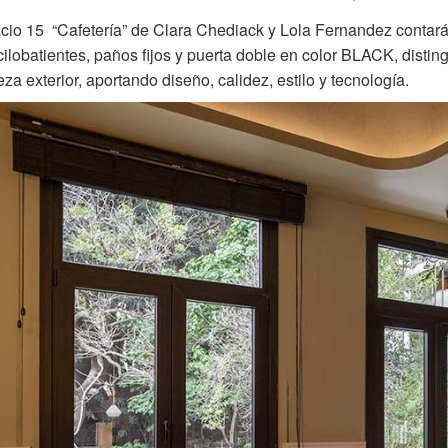
cio 15 “Cafetería” de Clara Chediack y Lola Fernandez contará c
ilobatientes, paños fijos y puerta doble en color BLACK, distin
eza exterior, aportando diseño, calidez, estilo y tecnología.