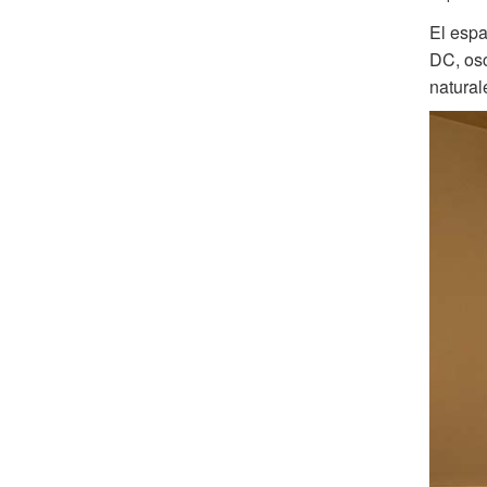
El espa
DC, osc
natural