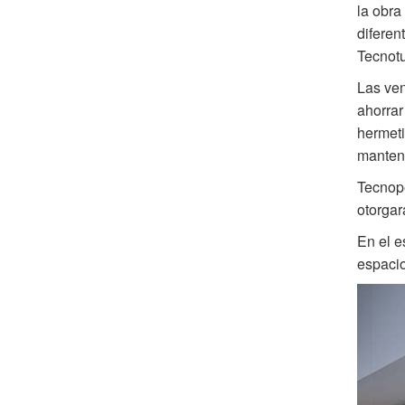
la obra
diferen
Tecnotu
Las ven
ahorrar
hermeti
manten
Tecnope
otorgar
En el e
espacio