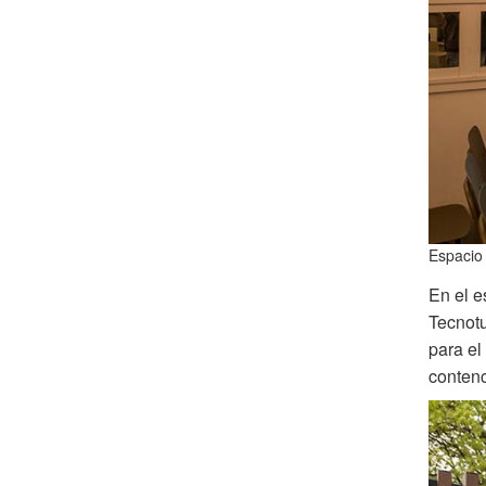
Espacio
En el e
Tecnotu
para el
contenc