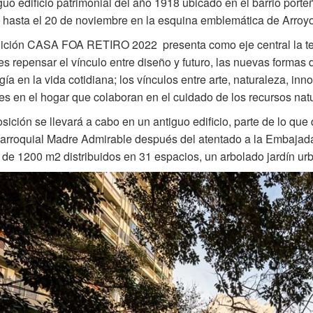
guo edificio patrimonial del año 1918 ubicado en el barrio porteñ
 hasta el 20 de noviembre en la esquina emblemática de Arro
dición CASA FOA RETIRO 2022 presenta como eje central la t
tes repensar el vínculo entre diseño y futuro, las nuevas formas de
gía en la vida cotidiana; los vínculos entre arte, naturaleza, inn
tes en el hogar que colaboran en el cuidado de los recursos nat
sición se llevará a cabo en un antiguo edificio, parte de lo qu
rroquial Madre Admirable después del atentado a la Embajada d
de 1200 m2 distribuidos en 31 espacios, un arbolado jardín urb