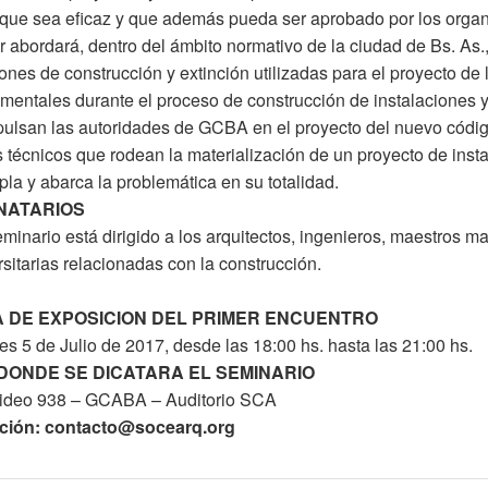
que sea eficaz y que además pueda ser aprobado por los organ
er abordará, dentro del ámbito normativo de la ciudad de Bs. As.
ones de construcción y extinción utilizadas para el proyecto de lo
mentales durante el proceso de construcción de instalaciones y
ulsan las autoridades de GCBA en el proyecto del nuevo códig
os técnicos que rodean la materialización de un proyecto de ins
la y abarca la problemática en su totalidad.
NATARIOS
minario está dirigido a los arquitectos, ingenieros, maestros m
rsitarias relacionadas con la construcción.
 DE EXPOSICION DEL PRIMER ENCUENTRO
es 5 de Julio de 2017, desde las 18:00 hs. hasta las 21:00 hs.
DONDE SE DICATARA EL SEMINARIO
ideo 938 – GCABA – Auditorio SCA
pción:
contacto@socearq.org