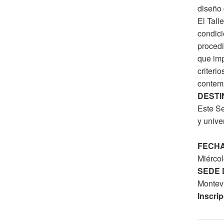
diseño 
El Tall
condici
procedi
que imp
criteri
contemp
DESTI
Este Se
y unive
FECHA
Miércol
SEDE 
Montev
Inscri