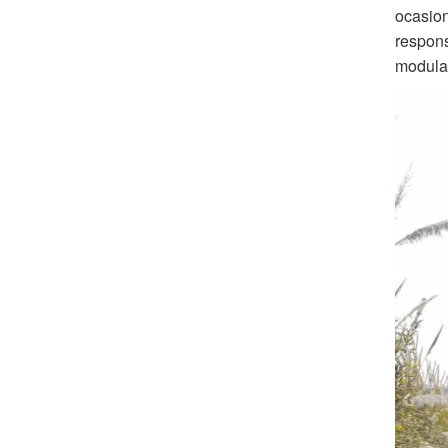
ocasion
respons
modular