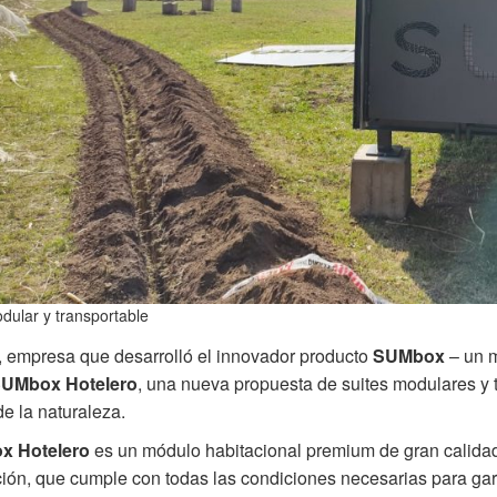
dular y transportable
, empresa que desarrolló el innovador producto
SUMbox
– un m
SUMbox
Hotelero
, una nueva propuesta de suites modulares y t
e la naturaleza.
ox
Hotelero
es un módulo habitacional premium de gran calida
ción, que cumple con todas las condiciones necesarias para garan