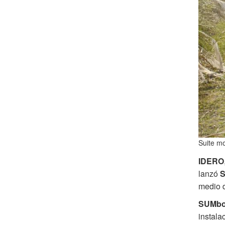
Suite mo
IDERO
lanzó
medio d
SUMb
instala