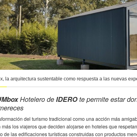
 la arquitectura sustentable como respuesta a las nuevas expe
UMbox
Hotelero de
IDERO
te permite estar do
 mereces
sformación del turismo tradicional como una acción más amiga
 más los viajeros que deciden alojarse en hoteles que respeta
 de las edificaciones turísticas construidas con productos men