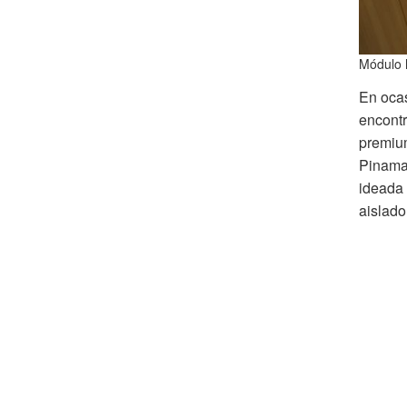
Módulo 
En ocas
encontr
premium
Pinamar
ideada 
aislado