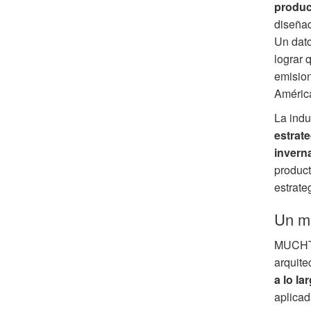
produce
diseñad
Un dato
lograr 
emision
América
La indu
estrat
invern
product
estrate
Un ma
MUCHTEK
arquite
a lo l
aplicad