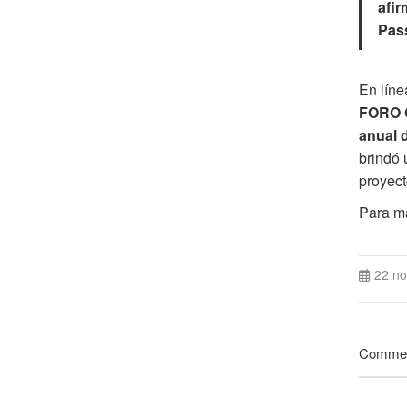
afir
Pas
En líne
FORO G
anual 
brindó 
proyect
Para m
22 no
Comme