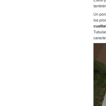
también
Un porc
los pro
cualit
Tubular
caracte