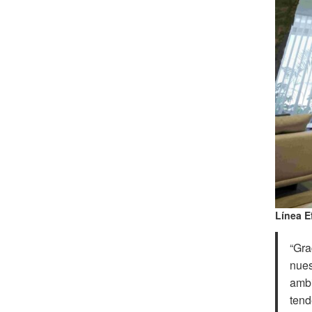
Línea E
“Gra
nues
ambi
tend