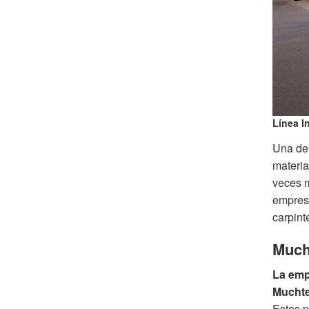
Línea I
Una de 
materia
veces m
empresa
carpint
Much
La empr
Muchte
Estos p