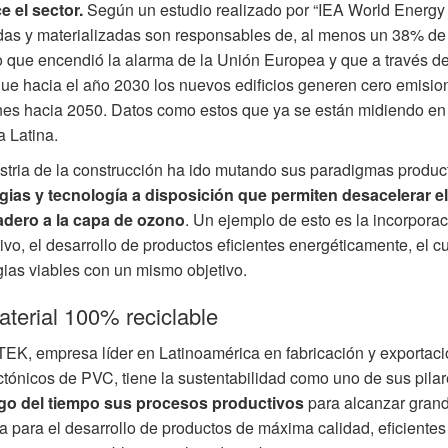
 el sector.
Según un estudio realizado por “IEA World Energy S
as y materializadas son responsables de, al menos un 38% de 
 que encendió la alarma de la Unión Europea y que a través d
que hacia el año 2030 los nuevos edificios generen cero emision
es hacia 2050. Datos como estos que ya se están midiendo en e
 Latina.
stria de la construcción ha ido mutando sus paradigmas produc
egias y tecnología a disposición que permiten desacelerar e
adero a la capa de ozono
. Un ejemplo de esto es la incorporac
ivo, el desarrollo de productos eficientes energéticamente, el 
gias viables con un mismo objetivo.
terial 100% reciclable
, empresa líder en Latinoamérica en fabricación y exportación
ctónicos de PVC, tiene la sustentabilidad como uno de sus pil
argo del tiempo sus procesos productivos
para alcanzar grand
a para el desarrollo de productos de máxima calidad, eficientes 