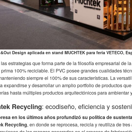
n&Out Design aplicada en stand MUCHTEK para feria VETECO, Es
las estrategias que forma parte de la filosofía empresarial de l
 prima 100% reciclable. El PVC posee grandes cualidades técni
anteniendo siempre el 100% de sus características. La versatili
 expandirse y desarrollar un amplio portfolio de productos que
erías hasta múltiples productos arquitectónicos para ambientar y
tek Recycling
: ecodiseño, eficiencia y sosteni
esa en los últimos años profundizó su política de sustenta
k Recycling
, en donde se reprocesa, recicla y reutiliza de tres
rovienen de los rezagos generados en el proceso de fabricación 