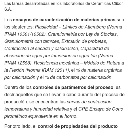
Las tareas desarrolladas en los laboratorios de Cerámicas Ctibor
S.A.
Los
ensayos de caracterización de materias primas
son
los siguientes:
Plasticidad – Límites de Attemberg (Norma
IRAM 10501/10502)
,
Granulometría por Ley de Stockes
,
Granulometría con tamices
,
Extrusión de probetas
,
Contracción al secado y calcinación
,
Capacidad de
absorción de agua por inmersión en agua fría (Norma
IRAM 12588)
,
Resistencia mecánica – Módulo de Rotura a
la Flexión (Norma IRAM 12511)
, el
% de materia orgánica
por calcinación
y el
% de carbonatos por calcinación
.
Dentro de los
controles de parámetros del proceso
, es
decir aquellos que se llevan a cabo durante del proceso de
producción, se encuentran las
curvas de contracción
temperatura y humedad relativa
y el
CPE Ensayo de Cono
pirométrico equivalente en el horno
.
Por otro lado, el
control de propiedades del producto