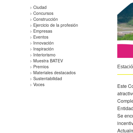
Ciudad
Concursos
Construcción
Ejercicio de la profesión
Empresas
Eventos
Innovación
Inspiración
Interiorismo
Muestra BATEV
Premios
Estació
Materiales destacados
Sustentabilidad
Voces
Este Co
atracti
Complej
Entidad
Se encu
incenti
Actualm