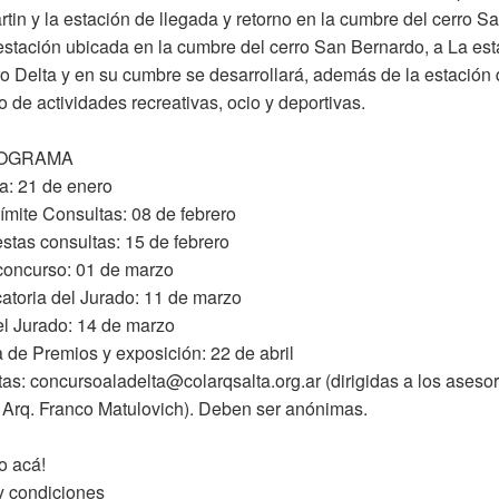
tin y la estación de llegada y retorno en la cumbre del cerro S
stación ubicada en la cumbre del cerro San Bernardo, a La est
ro Delta y en su cumbre se desarrollará, además de la estación d
o de actividades recreativas, ocio y deportivas.
OGRAMA
a: 21 de enero
ímite Consultas: 08 de febrero
tas consultas: 15 de febrero
concurso: 01 de marzo
toria del Jurado: 11 de marzo
el Jurado: 14 de marzo
 de Premios y exposición: 22 de abril
tas:
concursoaladelta@colarqsalta.org.ar
(dirigidas a los aseso
 Arq. Franco Matulovich). Deben ser anónimas.
o acá!
y condiciones