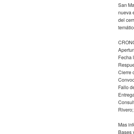
San Mar
nueva e
del cer
temátic
CRON
Apertur
Fecha l
Respues
Cierre 
Convoca
Fallo d
Entrega
Consul
Rivero;
Mas inf
Bases 