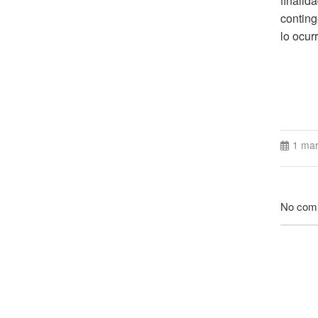
finalid
conting
lo ocur
1 ma
No com