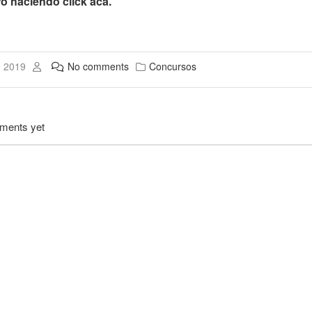
o haciendo click acá.
o 2019
No comments
Concursos
ments yet