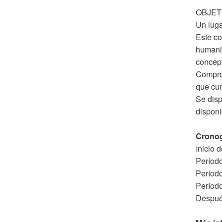
OBJET
Un luga
Este co
humanit
concept
Comprom
que cum
Se disp
disponi
Crono
Inicio 
Período
Período
Período
Después