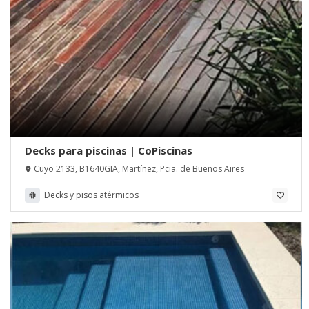
Decks para piscinas | CoPiscinas
Cuyo 2133, B1640GIA, Martínez, Pcia. de Buenos Aires
Decks y pisos atérmicos