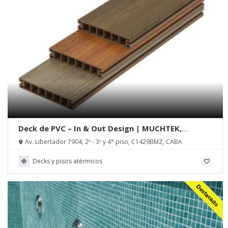
Deck de PVC – In & Out Design | MUCHTEK,
Tecnoperfiles Group
Av. Libertador 7904, 2º - 3º y 4° piso, C1429BMZ, CABA
Decks y pisos atérmicos
Destacado