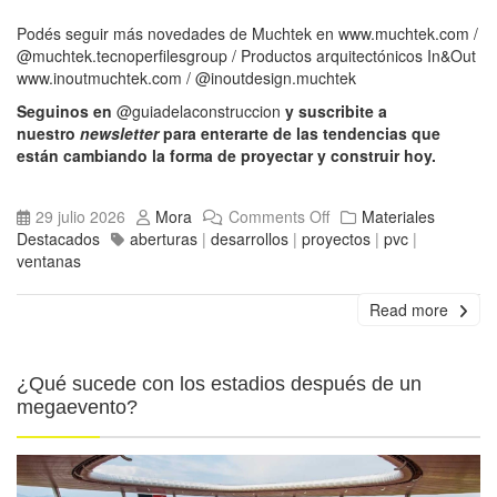
Podés seguir más novedades de Muchtek en
www.muchtek.com
/
@muchtek.tecnoperfilesgroup
/ Productos arquitectónicos In&Out
www.inoutmuchtek.com
/
@inoutdesign.muchtek
Seguinos en
@guiadelaconstruccion
y suscribite a
nuestro
newsletter
para enterarte de las tendencias que
están cambiando la forma de proyectar y construir hoy.
29 julio 2026
Mora
Comments Off
Materiales
Destacados
aberturas
|
desarrollos
|
proyectos
|
pvc
|
ventanas
Read more
¿Qué sucede con los estadios después de un
megaevento?