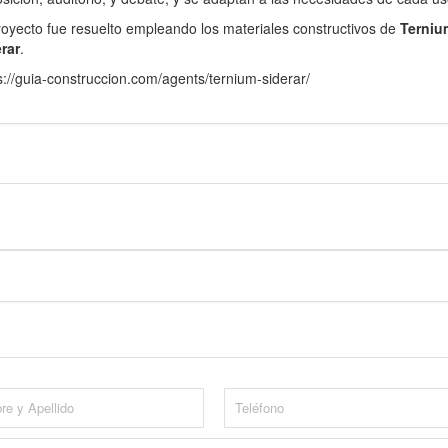
royecto fue resuelto empleando los materiales constructivos de
Terniu
rar
.
s://guia-construccion.com/agents/ternium-siderar/