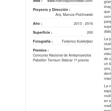
Web :
www.marcospolchowski.com/
gran
imag
Proyecto y Dirección :
que 
Arq. Marcos Polchowski
corn
parq
Año :
2013 - 2016
supe
diál
Superficie :
200
La p
Fotografía :
Federico Kulekdjian
ciud
barr
Premios :
visl
Concurso Nacional de Anteproyectos
de u
Pabellón Ternium Siderar 1º premio
un l
otro
dent
mis
La n
espa
múlt
en s
medi
expo