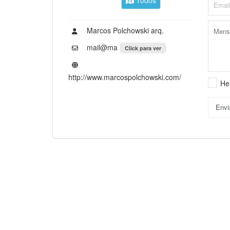
Marcos Polchowski arq.
mail@ma
Click para ver
http://www.marcospolchowski.com/
He
Envi