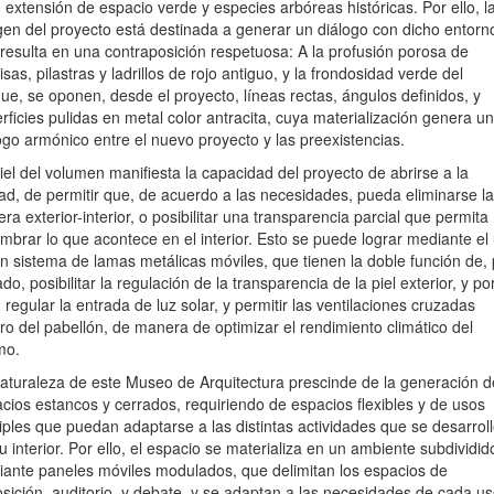
 extensión de espacio verde y especies arbóreas históricas.
Por ello, l
en del proyecto está destinada a generar un diálogo con dicho entorn
resulta en una contraposición respetuosa: A la profusión porosa de
isas, pilastras y ladrillos de rojo antiguo, y la frondosidad verde del
ue, se oponen, desde el proyecto, líneas rectas, ángulos definidos, y
rficies pulidas en metal color antracita, cuya materialización genera un
ogo armónico entre el nuevo proyecto y las preexistencias.
iel del volumen manifiesta la capacidad del proyecto de abrirse a la
ad, de permitir que, de acuerdo a las necesidades, pueda eliminarse la
era exterior-interior, o posibilitar una transparencia parcial que permita
umbrar lo que acontece en el interior. Esto se puede lograr mediante el
n sistema de lamas metálicas móviles, que tienen la doble función de, 
ado, posibilitar la regulación de la transparencia de la piel exterior, y por
, regular la entrada de luz solar, y permitir las ventilaciones cruzadas
ro del pabellón, de manera de optimizar el rendimiento climático del
mo.
aturaleza de este Museo de Arquitectura prescinde de la generación d
cios estancos y cerrados, requiriendo de espacios flexibles y de usos
iples que puedan adaptarse a las distintas actividades que se desarrol
u interior. Por ello, el espacio se materializa en un ambiente subdividid
ante paneles móviles modulados, que delimitan los espacios de
sición, auditorio, y debate, y se adaptan a las necesidades de cada us