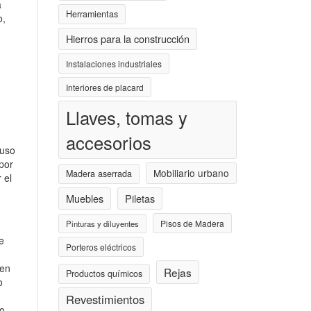
a
Herramientas
o,
Hierros para la construcción
Instalaciones industriales
Interiores de placard
Llaves, tomas y
accesorios
 uso
por
Mobiliario urbano
Madera aserrada
 el
Muebles
Piletas
Pisos de Madera
Pinturas y diluyentes
e
Porteros eléctricos
len
Rejas
Productos químicos
o
Revestimientos
o.