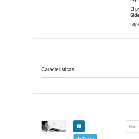
El p
Side
http
Características
Todos