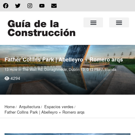
Father Collins Park | Abelleyro + Romero arqs
13 Hole in The Wall Rd, Donaghmede, Dublin 13, D13 P8F7, Irlanda
4294
Home
Arquitectura
Espacios verdes
Father Collins Park | Abelleyro + Romero arqs