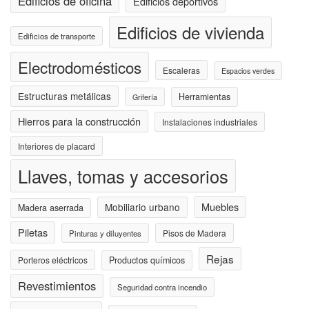
Edificios de oficina
Edificios deportivos
Edificios de vivienda
Edificios de transporte
Electrodomésticos
Escaleras
Espacios verdes
Estructuras metálicas
Herramientas
Grifería
Hierros para la construcción
Instalaciones industriales
Interiores de placard
Llaves, tomas y accesorios
Muebles
Mobiliario urbano
Madera aserrada
Piletas
Pisos de Madera
Pinturas y diluyentes
Rejas
Porteros eléctricos
Productos químicos
Revestimientos
Seguridad contra incendio