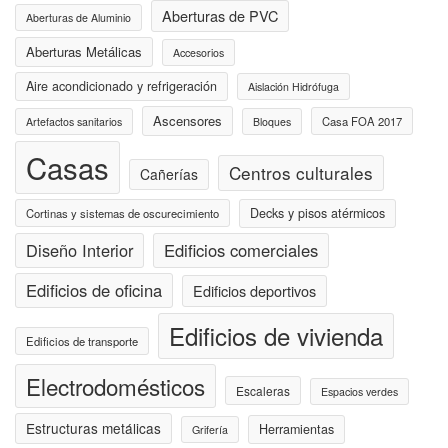
Aberturas de PVC
Aberturas de Aluminio
Aberturas Metálicas
Accesorios
Aire acondicionado y refrigeración
Aislación Hidrófuga
Ascensores
Casa FOA 2017
Artefactos sanitarios
Bloques
Casas
Centros culturales
Cañerías
Decks y pisos atérmicos
Cortinas y sistemas de oscurecimiento
Diseño Interior
Edificios comerciales
Edificios de oficina
Edificios deportivos
Edificios de vivienda
Edificios de transporte
Electrodomésticos
Escaleras
Espacios verdes
Estructuras metálicas
Herramientas
Grifería