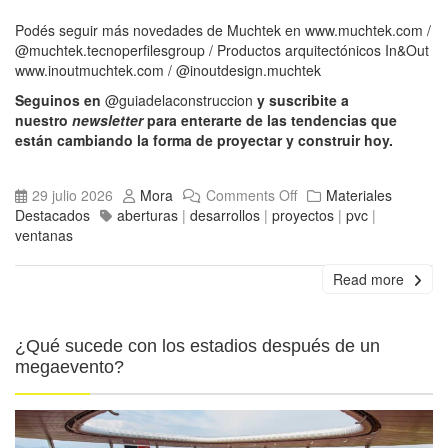
Podés seguir más novedades de Muchtek en
www.muchtek.com
/
@muchtek.tecnoperfilesgroup
/ Productos arquitectónicos In&Out
www.inoutmuchtek.com
/
@inoutdesign.muchtek
Seguinos en
@guiadelaconstruccion
y suscribite a
nuestro
newsletter
para enterarte de las tendencias que
están cambiando la forma de proyectar y construir hoy.
29 julio 2026
Mora
Comments Off
Materiales
Destacados
aberturas
|
desarrollos
|
proyectos
|
pvc
|
ventanas
Read more
¿Qué sucede con los estadios después de un
megaevento?