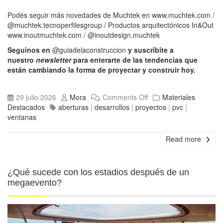
Podés seguir más novedades de Muchtek en
www.muchtek.com
/
@muchtek.tecnoperfilesgroup
/ Productos arquitectónicos In&Out
www.inoutmuchtek.com
/
@inoutdesign.muchtek
Seguinos en
@guiadelaconstruccion
y suscribite a
nuestro
newsletter
para enterarte de las tendencias que
están cambiando la forma de proyectar y construir hoy.
29 julio 2026
Mora
Comments Off
Materiales
Destacados
aberturas
|
desarrollos
|
proyectos
|
pvc
|
ventanas
Read more
¿Qué sucede con los estadios después de un
megaevento?