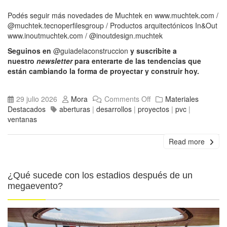
Podés seguir más novedades de Muchtek en
www.muchtek.com
/
@muchtek.tecnoperfilesgroup
/ Productos arquitectónicos In&Out
www.inoutmuchtek.com
/
@inoutdesign.muchtek
Seguinos en
@guiadelaconstruccion
y suscribite a
nuestro
newsletter
para enterarte de las tendencias que
están cambiando la forma de proyectar y construir hoy.
29 julio 2026
Mora
Comments Off
Materiales
Destacados
aberturas
|
desarrollos
|
proyectos
|
pvc
|
ventanas
Read more
¿Qué sucede con los estadios después de un
megaevento?