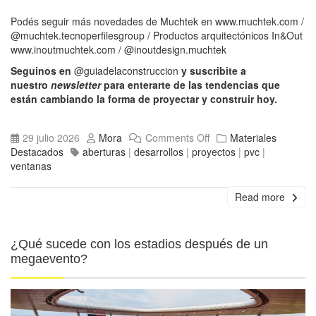
Podés seguir más novedades de Muchtek en
www.muchtek.com
/
@muchtek.tecnoperfilesgroup
/ Productos arquitectónicos In&Out
www.inoutmuchtek.com
/
@inoutdesign.muchtek
Seguinos en
@guiadelaconstruccion
y suscribite a
nuestro
newsletter
para enterarte de las tendencias que
están cambiando la forma de proyectar y construir hoy.
29 julio 2026
Mora
Comments Off
Materiales
Destacados
aberturas
|
desarrollos
|
proyectos
|
pvc
|
ventanas
Read more
¿Qué sucede con los estadios después de un
megaevento?