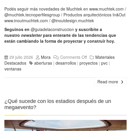
Podés seguir más novedades de Muchtek en
www.muchtek.com
/
@muchtek.tecnoperfilesgroup
/ Productos arquitectónicos In&Out
www.inoutmuchtek.com
/
@inoutdesign.muchtek
Seguinos en
@guiadelaconstruccion
y suscribite a
nuestro
newsletter
para enterarte de las tendencias que
están cambiando la forma de proyectar y construir hoy.
29 julio 2026
Mora
Comments Off
Materiales
Destacados
aberturas
|
desarrollos
|
proyectos
|
pvc
|
ventanas
Read more
¿Qué sucede con los estadios después de un
megaevento?