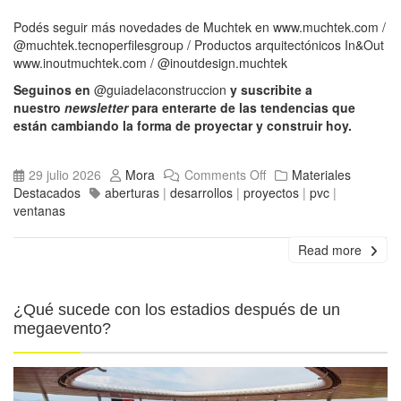
Podés seguir más novedades de Muchtek en
www.muchtek.com
/
@muchtek.tecnoperfilesgroup
/ Productos arquitectónicos In&Out
www.inoutmuchtek.com
/
@inoutdesign.muchtek
Seguinos en
@guiadelaconstruccion
y suscribite a
nuestro
newsletter
para enterarte de las tendencias que
están cambiando la forma de proyectar y construir hoy.
29 julio 2026
Mora
Comments Off
Materiales
Destacados
aberturas
|
desarrollos
|
proyectos
|
pvc
|
ventanas
Read more
¿Qué sucede con los estadios después de un
megaevento?