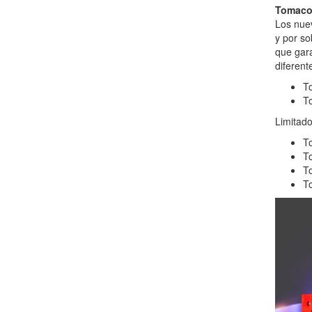
Tomacor
Los nuev
y por so
que gara
diferent
To
To
Limitado
To
To
To
To