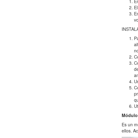
En
El
En
vo
INSTAL
Pa
al
no
Co
Co
de
a
Un
Co
pr
qu
Ut
Módulo
Es un mó
ellos. A