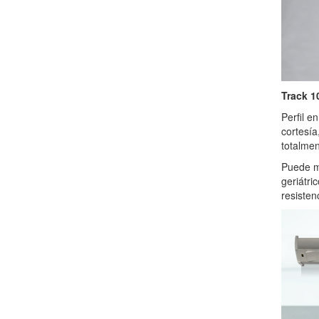
Track 1
Perfil e
cortesía
totalmen
Puede mo
geriátri
resisten