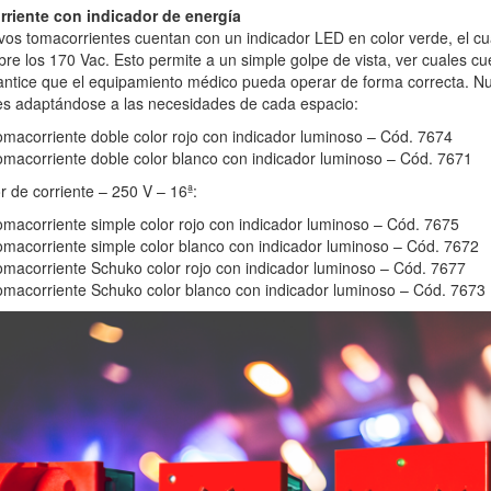
riente con indicador de energía
os tomacorrientes cuentan con un indicador LED en color verde, el cu
bre los 170 Vac. Esto permite a un simple golpe de vista, ver cuales c
ntice que el equipamiento médico pueda operar de forma correcta. Nue
es adaptándose a las necesidades de cada espacio:
macorriente doble color rojo con indicador luminoso – Cód. 7674
macorriente doble color blanco con indicador luminoso – Cód. 7671
r de corriente – 250 V – 16ª:
macorriente simple color rojo con indicador luminoso – Cód. 7675
macorriente simple color blanco con indicador luminoso – Cód. 7672
macorriente Schuko color rojo con indicador luminoso – Cód. 7677
macorriente Schuko color blanco con indicador luminoso – Cód. 7673