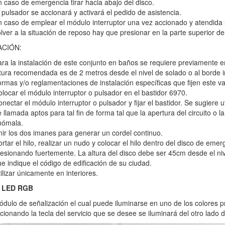
 caso de emergencia tirar hacia abajo del disco.
 pulsador se accionará y activará el pedido de asistencia.
 caso de emplear el módulo interruptor una vez accionado y atendida
lver a la situación de reposo hay que presionar en la parte superior del
ACIÓN:
ra la instalación de este conjunto en baños se requiere previamente 
tura recomendada es de 2 metros desde el nivel de solado o al borde in
rmas y/o reglamentaciones de instalación específicas que fijen este val
locar el módulo interruptor o pulsador en el bastidor 6970.
nectar el módulo interruptor o pulsador y fijar el bastidor. Se sugiere 
 llamada aptos para tal fin de forma tal que la apertura del circuito o 
nómala.
ir los dos imanes para generar un cordel continuo.
rtar el hilo, realizar un nudo y colocar el hilo dentro del disco de em
esionando fuertemente. La altura del disco debe ser 45cm desde el niv
e indique el código de edificación de su ciudad.
ilizar únicamente en interiores.
 LED RGB
dulo de señalización el cual puede iluminarse en uno de los colores p
ccionando la tecla del servicio que se desee se iluminará del otro lado 