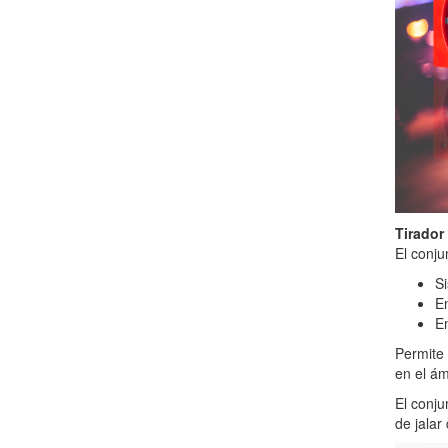
Tirador
El conju
Si
En
En
Permite 
en el ám
El conj
de jalar