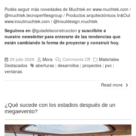
Podés seguir más novedades de Muchtek en
www.muchtek.com
/
@muchtek.tecnoperfilesgroup
/ Productos arquitectónicos In&Out
www.inoutmuchtek.com
/
@inoutdesign.muchtek
Seguinos en
@guiadelaconstruccion
y suscribite a
nuestro
newsletter
para enterarte de las tendencias que
están cambiando la forma de proyectar y construir hoy.
29 julio 2026
Mora
Comments Off
Materiales
Destacados
aberturas
|
desarrollos
|
proyectos
|
pvc
|
ventanas
Read more
¿Qué sucede con los estadios después de un
megaevento?