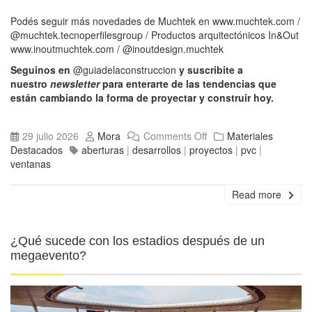
Podés seguir más novedades de Muchtek en
www.muchtek.com
/
@muchtek.tecnoperfilesgroup
/ Productos arquitectónicos In&Out
www.inoutmuchtek.com
/
@inoutdesign.muchtek
Seguinos en
@guiadelaconstruccion
y suscribite a
nuestro
newsletter
para enterarte de las tendencias que
están cambiando la forma de proyectar y construir hoy.
29 julio 2026
Mora
Comments Off
Materiales
Destacados
aberturas
|
desarrollos
|
proyectos
|
pvc
|
ventanas
Read more
¿Qué sucede con los estadios después de un
megaevento?