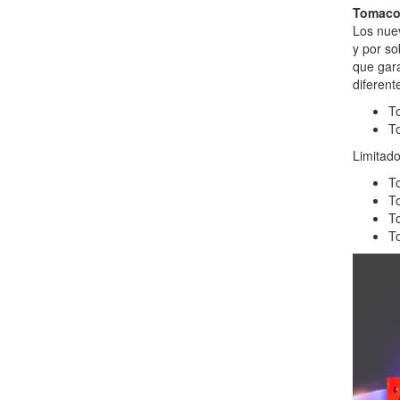
Tomacor
Los nuev
y por so
que gara
diferent
To
To
Limitado
To
To
To
To