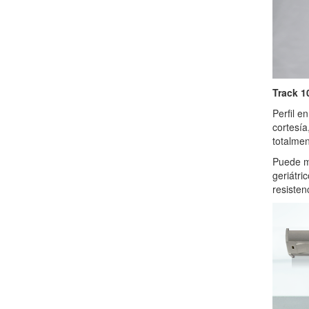
Track 1
Perfil e
cortesía
totalmen
Puede mo
geriátri
resisten