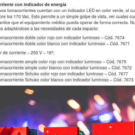
riente con indicador de energía
os tomacorrientes cuentan con un indicador LED en color verde, el cu
bre los 170 Vac. Esto permite a un simple golpe de vista, ver cuales c
ntice que el equipamiento médico pueda operar de forma correcta. Nue
es adaptándose a las necesidades de cada espacio:
macorriente doble color rojo con indicador luminoso – Cód. 7674
macorriente doble color blanco con indicador luminoso – Cód. 7671
r de corriente – 250 V – 16ª:
macorriente simple color rojo con indicador luminoso – Cód. 7675
macorriente simple color blanco con indicador luminoso – Cód. 7672
macorriente Schuko color rojo con indicador luminoso – Cód. 7677
macorriente Schuko color blanco con indicador luminoso – Cód. 7673