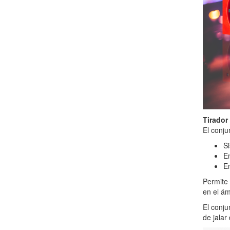
Tirador
El conju
Si
En
En
Permite 
en el ám
El conj
de jalar