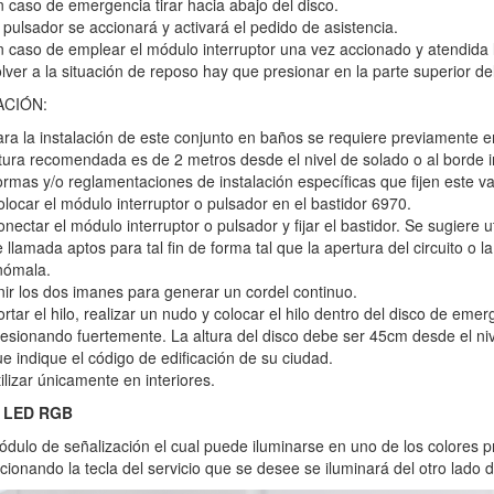
 caso de emergencia tirar hacia abajo del disco.
 pulsador se accionará y activará el pedido de asistencia.
 caso de emplear el módulo interruptor una vez accionado y atendida
lver a la situación de reposo hay que presionar en la parte superior del
ACIÓN:
ra la instalación de este conjunto en baños se requiere previamente 
tura recomendada es de 2 metros desde el nivel de solado o al borde in
rmas y/o reglamentaciones de instalación específicas que fijen este val
locar el módulo interruptor o pulsador en el bastidor 6970.
nectar el módulo interruptor o pulsador y fijar el bastidor. Se sugiere 
 llamada aptos para tal fin de forma tal que la apertura del circuito o 
nómala.
ir los dos imanes para generar un cordel continuo.
rtar el hilo, realizar un nudo y colocar el hilo dentro del disco de em
esionando fuertemente. La altura del disco debe ser 45cm desde el niv
e indique el código de edificación de su ciudad.
ilizar únicamente en interiores.
 LED RGB
dulo de señalización el cual puede iluminarse en uno de los colores p
ccionando la tecla del servicio que se desee se iluminará del otro lado 