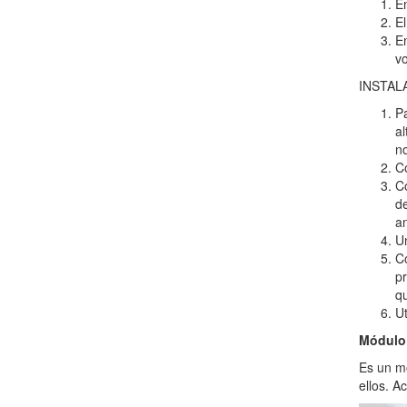
En
El
En
vo
INSTAL
Pa
al
no
Co
Co
de
a
Un
Co
pr
qu
Ut
Módulo
Es un mó
ellos. A