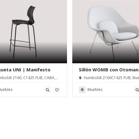
ueta UNI | Manifesto
Sillón WOMB con Otoman
Manifesto
boldt 2160, C1425 FUB, CABA,
Humboldt 2160C1425 FUB, Bu
 Aires, Argentina
Aires
uebles
Muebles