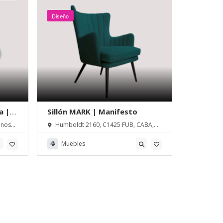
Diseño
a |
Sillón MARK | Manifesto
Banquet
enos
Humboldt 2160, C1425 FUB, CABA,
Humbold
Buenos Aires, Argentina
Buenos Air
Muebles
Muebl