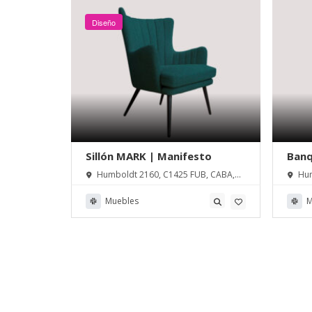
Diseño
mana |
Sillón MARK | Manifesto
Banq
, Buenos
Humboldt 2160, C1425 FUB, CABA,
Hum
Buenos Aires, Argentina
Buenos
Muebles
M