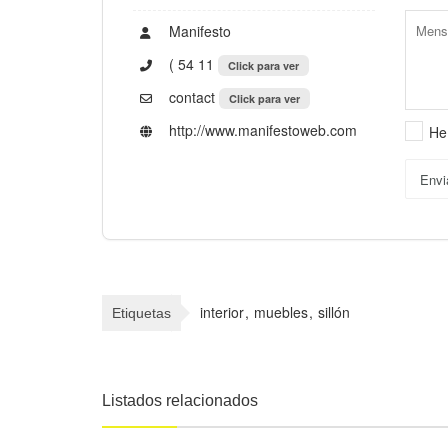
Manifesto
( 54 11
Click para ver
contact
Click para ver
http://www­.manifestoweb­.com
He
Envi
interior
muebles
sillón
Etiquetas
Listados relacionados