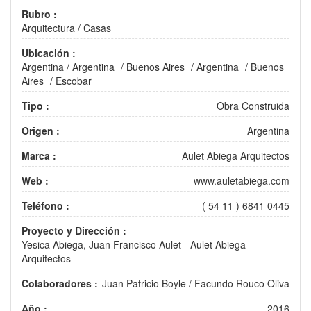
Rubro :
Arquitectura
/
Casas
Ubicación :
Argentina
/
Argentina
/
Buenos Aires
/
Argentina
/
Buenos
Aires
/
Escobar
Tipo :
Obra Construida
Origen :
Argentina
Marca :
Aulet Abiega Arquitectos
Web :
www.auletabiega.com
Teléfono :
( 54 11 ) 6841 0445
Proyecto y Dirección :
Yesica Abiega, Juan Francisco Aulet - Aulet Abiega
Arquitectos
Colaboradores :
Juan Patricio Boyle / Facundo Rouco Oliva
Año :
2016