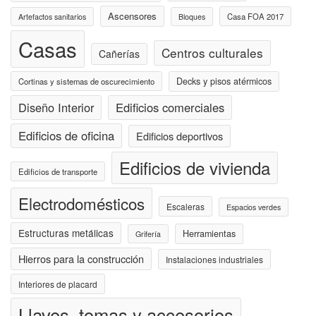
Ascensores
Casa FOA 2017
Artefactos sanitarios
Bloques
Casas
Centros culturales
Cañerías
Decks y pisos atérmicos
Cortinas y sistemas de oscurecimiento
Diseño Interior
Edificios comerciales
Edificios de oficina
Edificios deportivos
Edificios de vivienda
Edificios de transporte
Electrodomésticos
Escaleras
Espacios verdes
Estructuras metálicas
Herramientas
Grifería
Hierros para la construcción
Instalaciones industriales
Interiores de placard
Llaves, tomas y accesorios