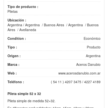
Tipo de producto :
Piletas
Ubicación :
Argentina
/
Argentina
/
Buenos Aires
/
Argentina
/
Buenos
Aires
/
Avellaneda
Condition :
Económico
Tipo :
Producto
Origen :
Argentina
Marca :
Aceros Danubio
Web :
www.acerosdanubio.com.ar
Teléfono :
( 54 11 ) 4207 3475 / 4227 4189
Pileta simple 52 x 32
Pileta simple de medida 52×32.
En diferentes profundidades: 13cm, 15cm, 18cm y 20cm.