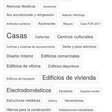
Aberturas Metálicas
Accesorios
Aire acondicionado y refrigeración
Aislación Hidrófuga
Ascensores
Casa FOA 2017
Artefactos sanitarios
Bloques
Casas
Centros culturales
Cañerías
Decks y pisos atérmicos
Cortinas y sistemas de oscurecimiento
Diseño Interior
Edificios comerciales
Edificios de oficina
Edificios deportivos
Edificios de vivienda
Edificios de transporte
Electrodomésticos
Escaleras
Espacios verdes
Estructuras metálicas
Herramientas
Grifería
Hierros para la construcción
Instalaciones industriales