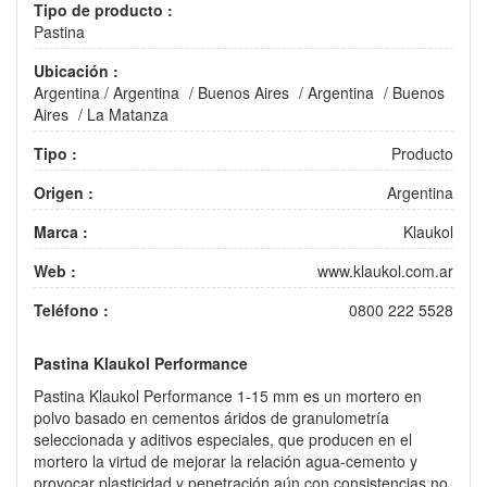
Tipo de producto :
Pastina
Ubicación :
Argentina
/
Argentina
/
Buenos Aires
/
Argentina
/
Buenos
Aires
/
La Matanza
Tipo :
Producto
Origen :
Argentina
Marca :
Klaukol
Web :
www.klaukol.com.ar
Teléfono :
0800 222 5528
Pastina Klaukol Performance
Pastina Klaukol Performance 1-15 mm es un mortero en
polvo basado en cementos áridos de granulometría
seleccionada y aditivos especiales, que producen en el
mortero la virtud de mejorar la relación agua-cemento y
provocar plasticidad y penetración aún con consistencias no