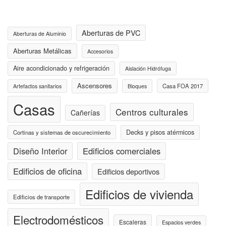
Aberturas de PVC
Aberturas de Aluminio
Aberturas Metálicas
Accesorios
Aire acondicionado y refrigeración
Aislación Hidrófuga
Ascensores
Casa FOA 2017
Artefactos sanitarios
Bloques
Casas
Centros culturales
Cañerías
Decks y pisos atérmicos
Cortinas y sistemas de oscurecimiento
Diseño Interior
Edificios comerciales
Edificios de oficina
Edificios deportivos
Edificios de vivienda
Edificios de transporte
Electrodomésticos
Escaleras
Espacios verdes