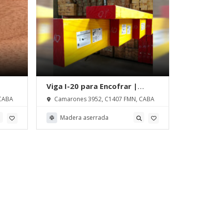
Viga I-20 para Encofrar |
Maderas
Madersama S. A.
Madersa
CABA
Camarones 3952, C1407 FMN, CABA
Camaron
Madera aserrada
Mader