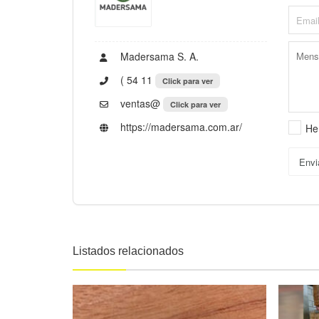
Madersama S. A.
( 54 11
Click para ver
ventas@
Click para ver
https://madersama.com.ar/
He
Envi
Listados relacionados