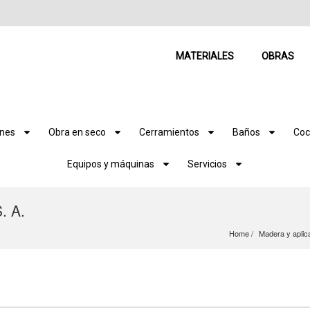
MATERIALES
OBRAS
ones
Obra en seco
Cerramientos
Baños
Coc
Equipos y máquinas
Servicios
. A.
Home
Madera y aplic