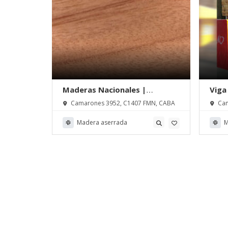
r |
Maderas Nacionales |
Viga
Madersama S. A.
Made
FMN, CABA
Camarones 3952, C1407 FMN, CABA
Cam
Madera aserrada
M