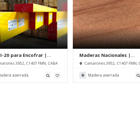
 I-20 para Encofrar |
Maderas Nacionales |
rsama S. A.
Madersama S. A.
arones 3952, C1407 FMN, CABA
Camarones 3952, C1407 FMN, 
adera aserrada
Madera aserrada