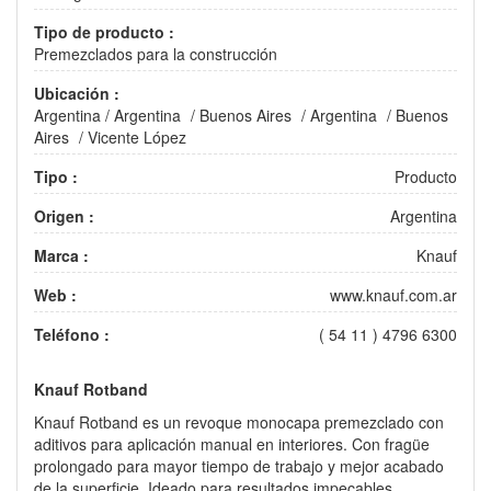
Tipo de producto :
Premezclados para la construcción
Ubicación :
Argentina
/
Argentina
/
Buenos Aires
/
Argentina
/
Buenos
Aires
/
Vicente López
Tipo :
Producto
Origen :
Argentina
Marca :
Knauf
Web :
www.knauf.com.ar
Teléfono :
( 54 11 ) 4796 6300
Knauf Rotband
Knauf Rotband es un revoque monocapa premezclado con
aditivos para aplicación manual en interiores. Con fragüe
prolongado para mayor tiempo de trabajo y mejor acabado
de la superficie. Ideado para resultados impecables