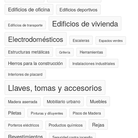
Edificios de oficina
Edificios deportivos
Edificios de vivienda
Edificios de transporte
Electrodomésticos
Escaleras
Espacios verdes
Estructuras metálicas
Herramientas
Grifería
Hierros para la construcción
Instalaciones industriales
Interiores de placard
Llaves, tomas y accesorios
Muebles
Mobiliario urbano
Madera aserrada
Piletas
Pisos de Madera
Pinturas y diluyentes
Rejas
Porteros eléctricos
Productos químicos
Revestimientos
Seguridad contra incendio