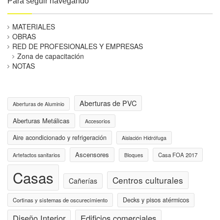
Para seguir navegando
MATERIALES
OBRAS
RED DE PROFESIONALES Y EMPRESAS
Zona de capacitación
NOTAS
Aberturas de PVC
Aberturas de Aluminio
Aberturas Metálicas
Accesorios
Aire acondicionado y refrigeración
Aislación Hidrófuga
Ascensores
Casa FOA 2017
Artefactos sanitarios
Bloques
Casas
Centros culturales
Cañerías
Decks y pisos atérmicos
Cortinas y sistemas de oscurecimiento
Diseño Interior
Edificios comerciales