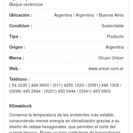
Bloque cerámicos
Ubicación :
Argentina
/
Argentina
/
Buenos Aires
Condition :
Sustentable
Tipo :
Producto
Origen :
Argentina
Marca :
Grupo Unicer
Web :
www.unicer.com.ar
Teléfono :
( 54 0230 ) 466 9900 / (011) 4250 1020 / (0351) 496 1305 /
(0298) 445 2664 / (0221) 450 5444 / (0341) 453 0903
Klimablock
Conserva la temperatura de los ambientes más estable,
consumiendo menos energía en climatización gracias a su
diseño de celdas hexagonales, que permiten el corte del
puente térmico. Posee un bajo coeficiente de transmitancia