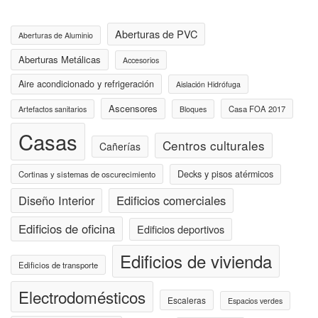
Aberturas de PVC
Aberturas de Aluminio
Aberturas Metálicas
Accesorios
Aire acondicionado y refrigeración
Aislación Hidrófuga
Ascensores
Casa FOA 2017
Artefactos sanitarios
Bloques
Casas
Centros culturales
Cañerías
Decks y pisos atérmicos
Cortinas y sistemas de oscurecimiento
Diseño Interior
Edificios comerciales
Edificios de oficina
Edificios deportivos
Edificios de vivienda
Edificios de transporte
Electrodomésticos
Escaleras
Espacios verdes