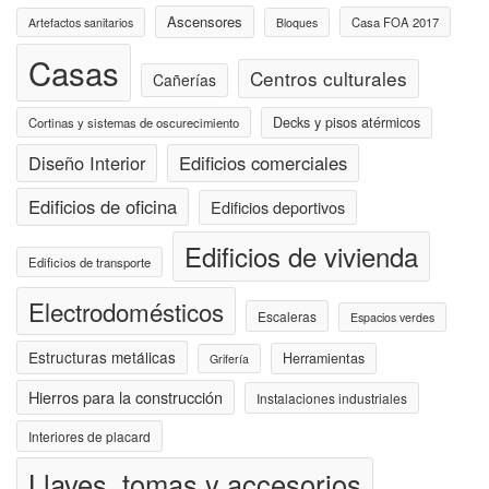
Ascensores
Casa FOA 2017
Artefactos sanitarios
Bloques
Casas
Centros culturales
Cañerías
Decks y pisos atérmicos
Cortinas y sistemas de oscurecimiento
Diseño Interior
Edificios comerciales
Edificios de oficina
Edificios deportivos
Edificios de vivienda
Edificios de transporte
Electrodomésticos
Escaleras
Espacios verdes
Estructuras metálicas
Herramientas
Grifería
Hierros para la construcción
Instalaciones industriales
Interiores de placard
Llaves, tomas y accesorios