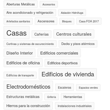
Aberturas Metálicas
Accesorios
Aire acondicionado y refrigeración
Aislación Hidrófuga
Ascensores
Casa FOA 2017
Artefactos sanitarios
Bloques
Casas
Centros culturales
Cañerías
Decks y pisos atérmicos
Cortinas y sistemas de oscurecimiento
Diseño Interior
Edificios comerciales
Edificios de oficina
Edificios deportivos
Edificios de vivienda
Edificios de transporte
Electrodomésticos
Escaleras
Espacios verdes
Estructuras metálicas
Herramientas
Grifería
Hierros para la construcción
Instalaciones industriales