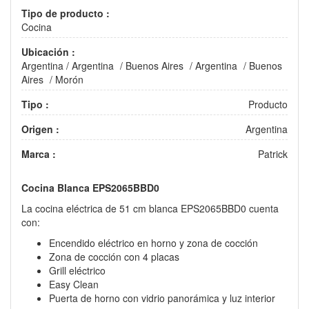
Tipo de producto :
Cocina
Ubicación :
Argentina
/
Argentina
/
Buenos Aires
/
Argentina
/
Buenos
Aires
/
Morón
Tipo :
Producto
Origen :
Argentina
Marca :
Patrick
Cocina Blanca EPS2065BBD0
La cocina eléctrica de 51 cm blanca EPS2065BBD0 cuenta
con:
Encendido eléctrico en horno y zona de cocción
Zona de cocción con 4 placas
Grill eléctrico
Easy Clean
Puerta de horno con vidrio panorámica y luz interior