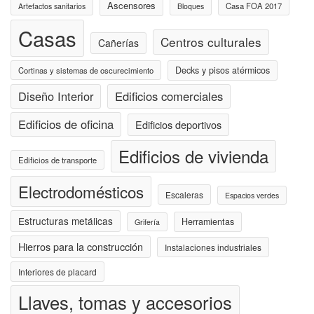
Ascensores
Casa FOA 2017
Artefactos sanitarios
Bloques
Casas
Centros culturales
Cañerías
Decks y pisos atérmicos
Cortinas y sistemas de oscurecimiento
Diseño Interior
Edificios comerciales
Edificios de oficina
Edificios deportivos
Edificios de vivienda
Edificios de transporte
Electrodomésticos
Escaleras
Espacios verdes
Estructuras metálicas
Herramientas
Grifería
Hierros para la construcción
Instalaciones industriales
Interiores de placard
Llaves, tomas y accesorios