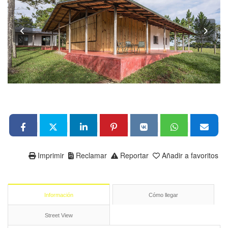
Imprimir
Reclamar
Reportar
Añadir a favoritos
Información
Cómo llegar
Street View