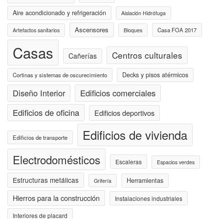
Aire acondicionado y refrigeración
Aislación Hidrófuga
Ascensores
Casa FOA 2017
Artefactos sanitarios
Bloques
Casas
Centros culturales
Cañerías
Decks y pisos atérmicos
Cortinas y sistemas de oscurecimiento
Diseño Interior
Edificios comerciales
Edificios de oficina
Edificios deportivos
Edificios de vivienda
Edificios de transporte
Electrodomésticos
Escaleras
Espacios verdes
Estructuras metálicas
Herramientas
Grifería
Hierros para la construcción
Instalaciones industriales
Interiores de placard