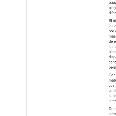
pued
pleg
dife
Si b
los 
por 
mas 
de e
los 
alet
disp
conc
perm
Con 
mate
cost
conf
supe
inter
Dura
ladr