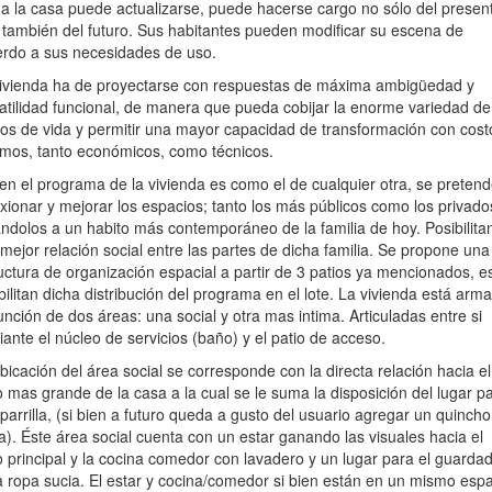
a la casa puede actualizarse, puede hacerse cargo no sólo del presen
 también del futuro. Sus habitantes pueden modificar su escena de
rdo a sus necesidades de uso.
ivienda ha de proyectarse con respuestas de máxima ambigüedad y
atilidad funcional, de manera que pueda cobijar la enorme variedad de
s de vida y permitir una mayor capacidad de transformación con cost
mos, tanto económicos, como técnicos.
ien el programa de la vivienda es como el de cualquier otra, se preten
exionar y mejorar los espacios; tanto los más públicos como los privado
ándolos a un habito más contemporáneo de la familia de hoy. Posibilita
mejor relación social entre las partes de dicha familia. Se propone una
uctura de organización espacial a partir de 3 patios ya mencionados, e
bilitan dicha distribución del programa en el lote. La vivienda está arm
unción de dos áreas: una social y otra mas intima. Articuladas entre si
ante el núcleo de servicios (baño) y el patio de acceso.
bicación del área social se corresponde con la directa relación hacia el
o mas grande de la casa a la cual se le suma la disposición del lugar p
parrilla, (si bien a futuro queda a gusto del usuario agregar un quincho
ta). Éste área social cuenta con un estar ganando las visuales hacia el
o principal y la cocina comedor con lavadero y un lugar para el guarda
a ropa sucia. El estar y cocina/comedor si bien están en un mismo esp