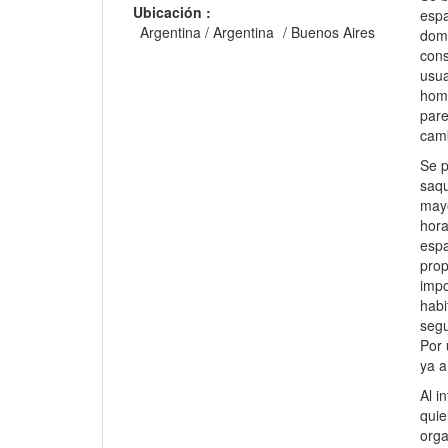
Ubicación :
espa
Argentina
/
Argentina
/
Buenos Aires
domé
cons
usua
homb
pare
camb
Se p
saqu
mayo
hora
espa
prop
impo
habi
segu
Por 
ya a
Al i
quie
orga