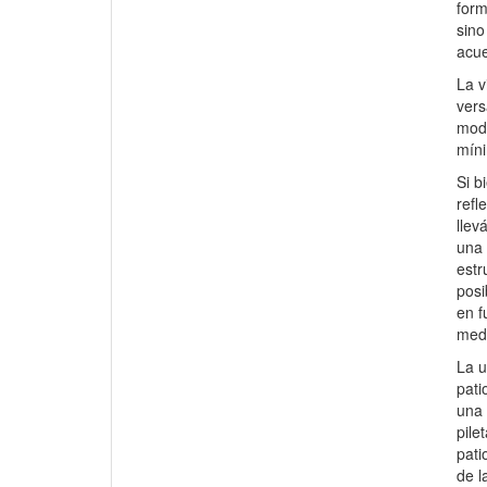
form
sino
acue
La v
vers
modo
míni
Si b
refl
llev
una 
estr
posi
en f
medi
La u
pati
una 
pile
pati
de l