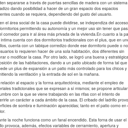
en separarse a través de puertas sencillas de madera con un sistema
adizo dando posibilidad a hacer de un gran espacio dos espacios
rentes cuando se requiera, dependiendo del gusto del usuario.
ien el área social de la casa puede dividirse, se independiza del acceso
dormitorios permitiendo su autonomía y un mejor uso sin tener que pas
el comedor para ir al área más privada de la vivienda.En cuanto a la pa
intima cuenta con dos dormitorios tradicionales con el plus, que en un
llos, cuenta con un tabique corredizo donde ese dormitorio puede o no,
usuarios lo requieren hacer de una sola habitación, dos diferentes sin
erar o modificar la casa. Por otro lado, se logró una buena y estratégic
osición de las habitaciones, dando a un patio ubicado de forma tal que 
ede un plus de expansión a un patio más controlado para los chicos y
itiendo la ventilación y la entrada de sol en la mañana.
relación al espacio y la forma arquitectónica, mediante el empleo de
riales tradicionales que se expresan a sí mismos; se propone articular
umbre con la que se viene trabajando en las rifas con el intento de
erirle un carácter a cada ámbito de la casa. El cribado del ladrillo prov
rficies de sombra e iluminación aparecidas; tanto en el patio como en 
ior.
nte la noche funciona como un fanal encendido. Esta forna de usar el
illo provoca, además, efectos variables de cerramiento, apertura y