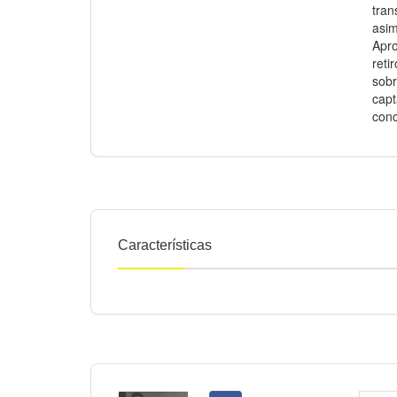
tran
asim
Apro
reti
sobr
capt
conc
Características