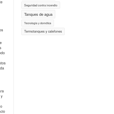
te
Seguridad contra incendio
Tanques de agua
Tecnología y domótica
os
Termotanques y calefones
de
s
ndo
stos
ada
ara
 y
do
acio