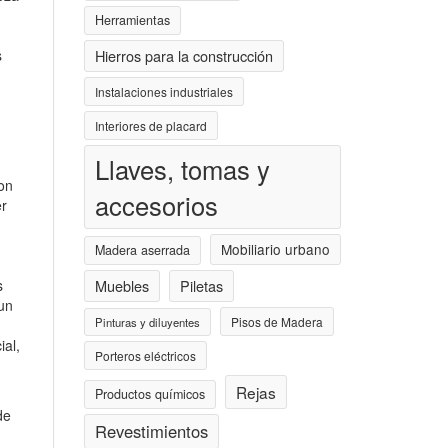
Herramientas
s
Hierros para la construcción
Instalaciones industriales
Interiores de placard
Llaves, tomas y
on
accesorios
er
Mobiliario urbano
Madera aserrada
s
Muebles
Piletas
 un
Pisos de Madera
Pinturas y diluyentes
ial,
Porteros eléctricos
Rejas
Productos químicos
de
Revestimientos