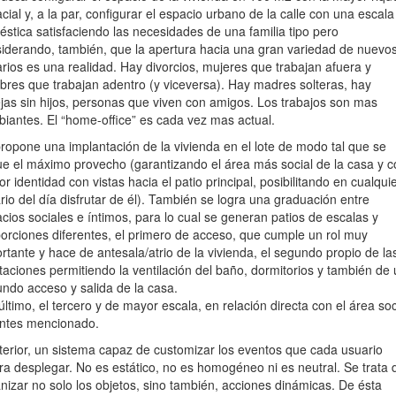
cial y, a la par, configurar el espacio urbano de la calle con una escala
stica satisfaciendo las necesidades de una familia tipo pero
iderando, también, que la apertura hacia una gran variedad de nuevo
rios es una realidad. Hay divorcios, mujeres que trabajan afuera y
res que trabajan adentro (y viceversa). Hay madres solteras, hay
jas sin hijos, personas que viven con amigos. Los trabajos son mas
iantes. El “home-office” es cada vez mas actual.
ropone una implantación de la vivienda en el lote de modo tal que se
e el máximo provecho (garantizando el área más social de la casa y c
r identidad con vistas hacia el patio principal, posibilitando en cualqui
rio del día disfrutar de él). También se logra una graduación entre
cios sociales e íntimos, para lo cual se generan patios de escalas y
orciones diferentes, el primero de acceso, que cumple un rol muy
rtante y hace de antesala/atrio de la vivienda, el segundo propio de la
taciones permitiendo la ventilación del baño, dormitorios y también de
ndo acceso y salida de la casa.
último, el tercero y de mayor escala, en relación directa con el área soc
ntes mencionado.
nterior, un sistema capaz de customizar los eventos que cada usuario
ra desplegar. No es estático, no es homogéneo ni es neutral. Se trata 
nizar no solo los objetos, sino también, acciones dinámicas. De ésta