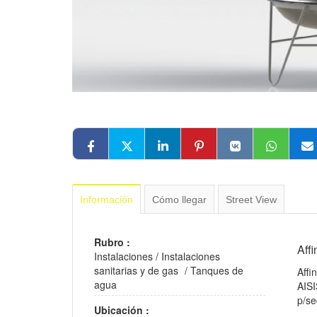
Información
Cómo llegar
Street View
Rubro :
Affi
Instalaciones
/
Instalaciones
sanitarias y de gas
/
Tanques de
Affi
agua
AISI
p/se
Ubicación :