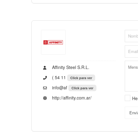
Affinity Steel S.R.L.
( 54 11
Click para ver
info@af
Click para ver
http://affinity.com.ar/
He
Envi