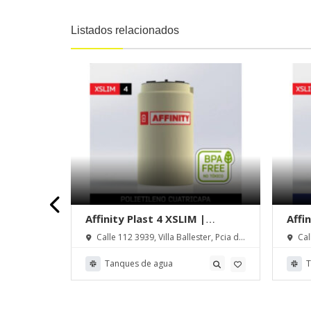
Listados relacionados
Destacado
finity
Affinity Plast 4 XSLIM |
Affi
Affinity Steel S.R.L.
Affin
ter, Pcia de
Calle 112 3939, Villa Ballester, Pcia de
Call
Buenos Aires
Bueno
Tanques de agua
T