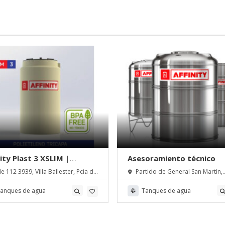
nity Plast 3 XSLIM |
Asesoramiento técnico
ity Steel S.R.L.
e 112 3939, Villa Ballester, Pcia de
Partido de General San Martín,
s Aires
Provincia de Buenos Aires, Argent
anques de agua
Tanques de agua