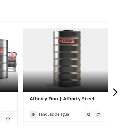
Affinity Fino | Affinity Steel
Affinity
S.R.L.
Steel S.R
Calle 112
ina
Buenos Air
Tanques de agua
Tanqu