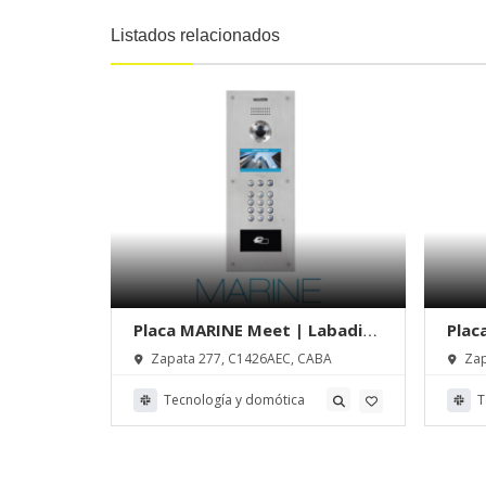
Listados relacionados
Labadie
Placa MARINE Meet | Labadie
Plac
Videosistemas
Vide
ABA
Zapata 277, C1426AEC, CABA
Zap
Tecnología y domótica
T