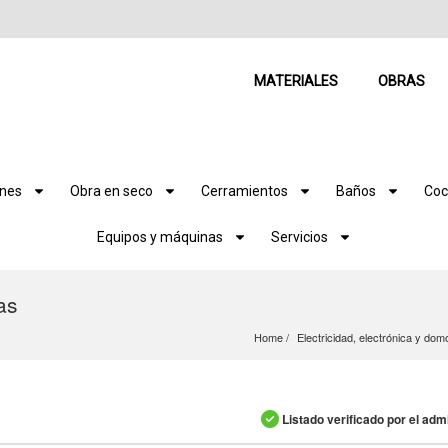
MATERIALES
OBRAS
ones
Obra en seco
Cerramientos
Baños
Coc
Equipos y máquinas
Servicios
as
Home
Electricidad, electrónica y dom
Listado verificado por el adm