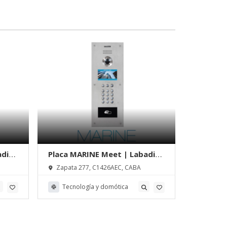
adie
Placa MARINE Meet | Labadie
Placa M
Videosistemas
Videosi
Zapata 277, C1426AEC, CABA
Zapata 
Tecnología y domótica
Tecno