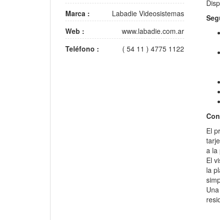
Disp
Marca :
Labadie Videosistemas
Seg
Web :
www.labadie.com.ar
Teléfono :
( 54 11 ) 4775 1122
Con
El p
tarj
a la
El v
la p
simp
Una 
resi