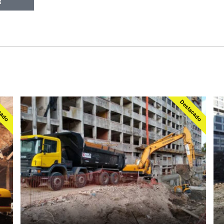
R
cado
Destacado