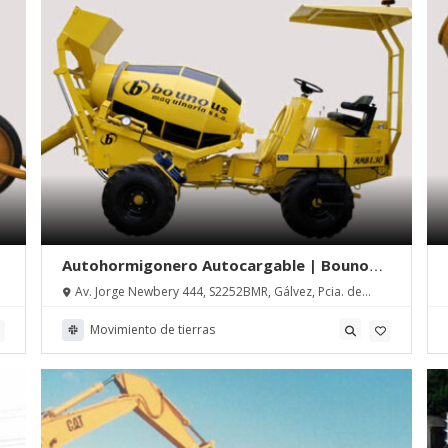
Autohormigonero Autocargable | Bounous
S.A.
Av. Jorge Newbery 444, S2252BMR, Gálvez, Pcia. de
Santa Fe
Movimiento de tierras