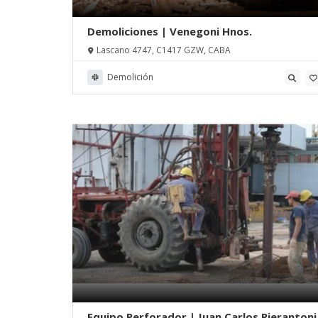
Demoliciones | Venegoni Hnos.
Lascano 4747, C1417 GZW, CABA
Demolición
Equipo Perforador | Juan Carlos Pierantoni