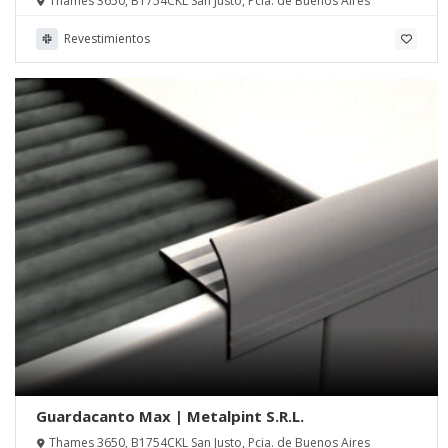
Thames 3650, B1754CKL San Justo, Pcia. de Buenos Aires
Revestimientos
Guardacanto Max | Metalpint S.R.L.
Thames 3650, B1754CKL San Justo, Pcia. de Buenos Aires