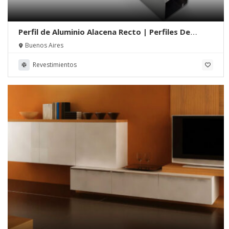
Perfil de Aluminio Alacena Recto | Perfiles De
Aluminio.net
Buenos Aires
Revestimientos