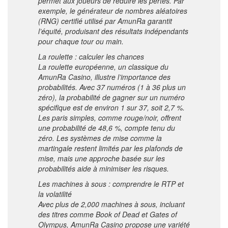
permet aux joueurs de réduire les pertes. Par
exemple, le générateur de nombres aléatoires
(RNG) certifié utilisé par AmunRa garantit
l’équité, produisant des résultats indépendants
pour chaque tour ou main.
La roulette : calculer les chances
La roulette européenne, un classique du
AmunRa Casino, illustre l’importance des
probabilités. Avec 37 numéros (1 à 36 plus un
zéro), la probabilité de gagner sur un numéro
spécifique est de environ 1 sur 37, soit 2,7 %.
Les paris simples, comme rouge/noir, offrent
une probabilité de 48,6 %, compte tenu du
zéro. Les systèmes de mise comme la
martingale restent limités par les plafonds de
mise, mais une approche basée sur les
probabilités aide à minimiser les risques.
Les machines à sous : comprendre le RTP et
la volatilité
Avec plus de 2,000 machines à sous, incluant
des titres comme Book of Dead et Gates of
Olympus, AmunRa Casino propose une variété