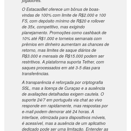
jogadores.
O EstacaoBet oferece um bônus de boas-
vindas de 100% com limite de R$2.000 e 100
FS, com depósito mínimo de R$20 e rollover
de 35x, competitivo, mas exigindo
planejamento. Promoções como cashback de
10% até R$1.000 e torneios semanais com
prêmios em dinheiro aumentam as chances de
retorno, mas limites de saque diários de
R$3.000 e mensais de R$15.000 podem ser
restritivos. A plataforma suporta Tether, com
saques processados em até 3-5 dias para
transferências.
A transparência é reforçada por criptografia
SSL, mas a licença de Curaçao e a ausência
de avaliações detalhadas exigem cautela. O
suporte 24/7 em português via chat ao vivo
responde em rapidamente, mas respostas por
e-mail podem demorar até 24 horas. A
interface, otimizada para dispositivos móveis,
é acessível, mas a ausência de um aplicativo
dedicado pode ser uma limitação. Entender as