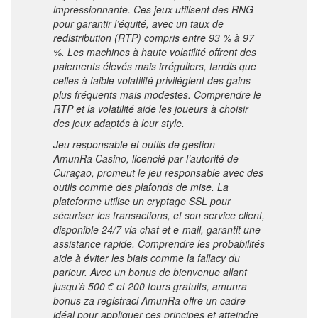
impressionnante. Ces jeux utilisent des RNG
pour garantir l’équité, avec un taux de
redistribution (RTP) compris entre 93 % à 97
%. Les machines à haute volatilité offrent des
paiements élevés mais irréguliers, tandis que
celles à faible volatilité privilégient des gains
plus fréquents mais modestes. Comprendre le
RTP et la volatilité aide les joueurs à choisir
des jeux adaptés à leur style.
Jeu responsable et outils de gestion
AmunRa Casino, licencié par l’autorité de
Curaçao, promeut le jeu responsable avec des
outils comme des plafonds de mise. La
plateforme utilise un cryptage SSL pour
sécuriser les transactions, et son service client,
disponible 24/7 via chat et e-mail, garantit une
assistance rapide. Comprendre les probabilités
aide à éviter les biais comme la fallacy du
parieur. Avec un bonus de bienvenue allant
jusqu’à 500 € et 200 tours gratuits,
amunra
bonus za registraci
AmunRa offre un cadre
idéal pour appliquer ces principes et atteindre