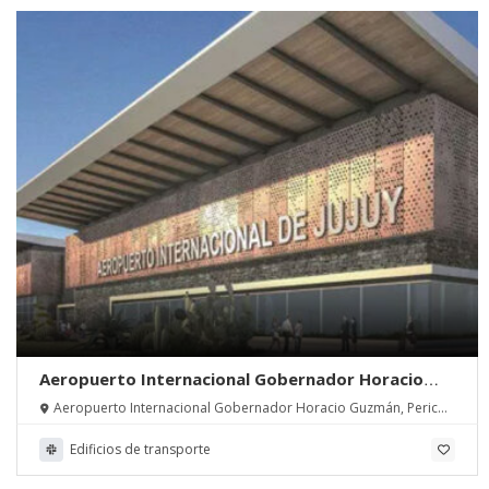
Aeropuerto Internacional Gobernador Horacio
Guzmán | Ministerio de Transporte de la Nación –
Aeropuerto Internacional Gobernador Horacio Guzmán, Perico,
Aeropuertos Argentina 2000
Pcia. de Jujuy
Edificios de transporte