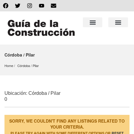
Córdoba / Pilar
Home
Córdoba
 / 
Pilar
Ubicación: Córdoba / Pilar
0
SORRY, WE COULDN'T FIND ANY LISTINGS RELATED TO
YOUR CRITERIA.
PLEASE TRY AGAIN WITH SOME DIFFERENT OPTIONS OR
RESET