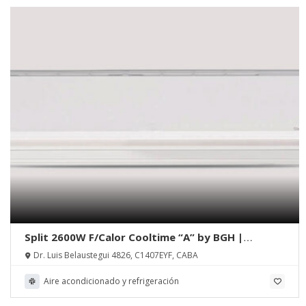
Split 2600W F/Calor Cooltime “A” by BGH |
Isoterma S.R.L.
Dr. Luis Belaustegui 4826, C1407EYF, CABA
Aire acondicionado y refrigeración