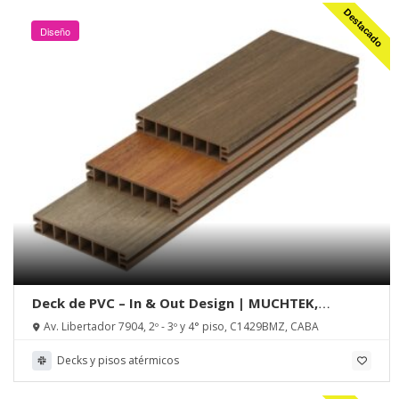
Destacado
Diseño
Deck de PVC – In & Out Design | MUCHTEK,
Tecnoperfiles Group
Av. Libertador 7904, 2º - 3º y 4° piso, C1429BMZ, CABA
Decks y pisos atérmicos