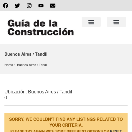
Buenos Aires / Tandil
Home
Buenos Aires
 / 
Tandil
Ubicación: Buenos Aires / Tandil
0
SORRY, WE COULDN'T FIND ANY LISTINGS RELATED TO
YOUR CRITERIA.
PLEASE TRY AGAIN WITH SOME DIFFERENT OPTIONS OR
RESET