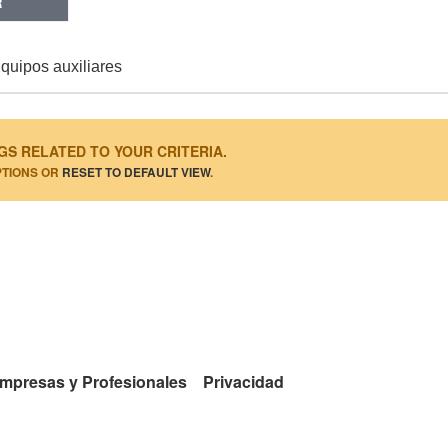
R
Equipos auxiliares
GS RELATED TO YOUR CRITERIA.
PTIONS OR
RESET TO DEFAULT VIEW
.
mpresas y Profesionales
Privacidad